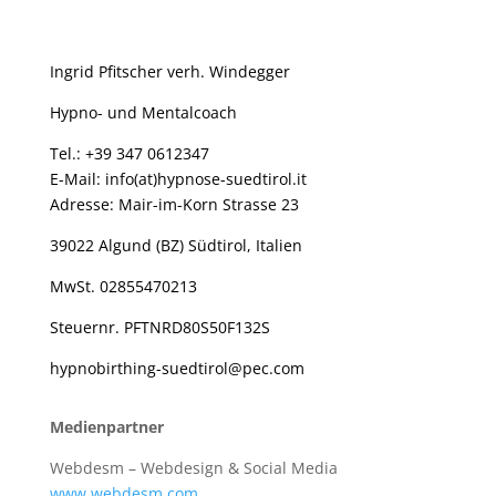
Ingrid Pfitscher verh. Windegger
Hypno- und Mentalcoach
Tel.:
+39 347 0612347
E-Mail: info(at)hypnose-suedtirol.it
Adresse
:
Mair-im-Korn Strasse 23
39022 Algund (BZ) Südtirol, Italien
MwSt. 02855470213
Steuernr. PFTNRD80S50F132S
hypnobirthing-suedtirol@pec.com
Medienpartner
Webdesm – Webdesign & Social Media
www.webdesm.com